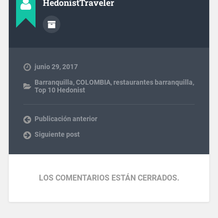
HedonistTraveler
junio 29, 2017
Barranquilla
,
COLOMBIA
,
restaurantes barranquilla
,
Top 10 Hedonist
Publicación anterior
Siguiente post
LOS COMENTARIOS ESTÁN CERRADOS.