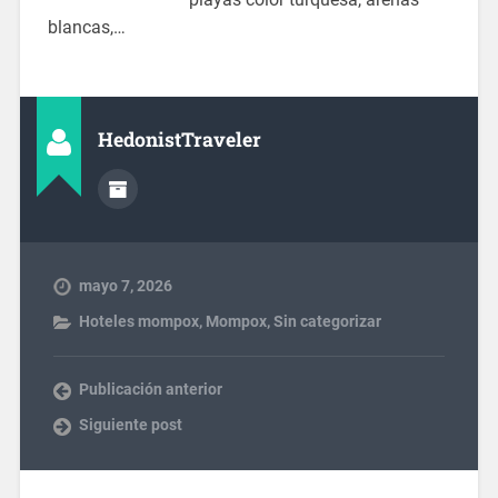
blancas,…
HedonistTraveler
mayo 7, 2026
Hoteles mompox
,
Mompox
,
Sin categorizar
Publicación anterior
Siguiente post