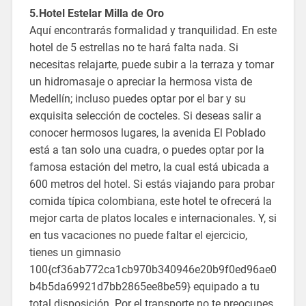
5.Hotel
Estelar Milla de Oro
Aquí encontrarás formalidad y tranquilidad. En este
hotel de 5 estrellas no te hará falta nada. Si
necesitas relajarte, puede subir a la terraza y tomar
un hidromasaje o apreciar la hermosa vista de
Medellín; incluso puedes optar por el bar y su
exquisita selección de cocteles. Si deseas salir a
conocer hermosos lugares, la avenida El Poblado
está a tan solo una cuadra, o puedes optar por la
famosa estación del metro, la cual está ubicada a
600 metros del hotel. Si estás viajando para probar
comida típica colombiana, este hotel te ofrecerá la
mejor carta de platos locales e internacionales. Y, si
en tus vacaciones no puede faltar el ejercicio,
tienes un gimnasio
100{cf36ab772ca1cb970b340946e20b9f0ed96ae0
b4b5da69921d7bb2865ee8be59} equipado a tu
total disposición. Por el transporte no te preocupes,