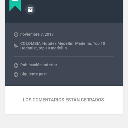
noviembre 7, 2017
COLOMBIA
,
Hoteles Medellin
,
Medellin
,
Top 10
Hedonist
,
top 10 medellin
Publicación anterior
Siguiente post
LOS COMENTARIOS ESTÁN CERRADOS.